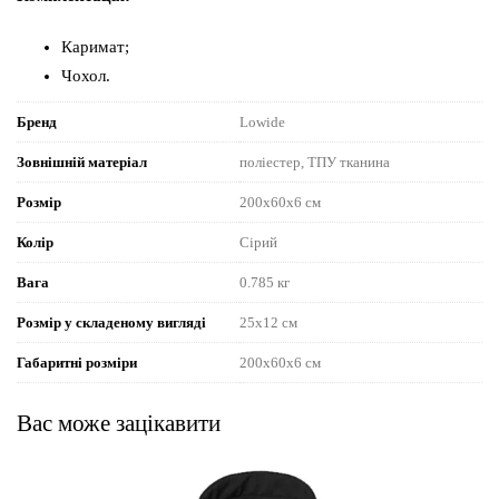
Каримат;
Чохол.
Бренд
Lowide
Зовнішній матеріал
поліестер, ТПУ тканина
Розмір
200х60х6 см
Колір
Сірий
Вага
0.785 кг
Розмір у складеному вигляді
25х12 см
Габаритні розміри
200х60х6 см
Вас може зацікавити