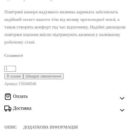
Повітряні камери надувного килимка каримата забезпечать
надійний захист вашого тіла від впливу прохолодної землі, а
також створять комфорт під час відпочинку. Надійні двошарові
повітряні клапани якісно підтримують килимок у належному
робочому стані.
Є в наявності
Туристический
надувной
В кошик
Швидке замовлення
каремат
Артикул:
1763499548
Lowide
Оплата
Grey
кількість
Доставка
ОПИС
ДОДАТКОВА ІНФОРМАЦІЯ