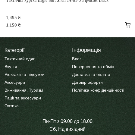
Тактична куртка Eagle Soft Shell JA-01-0 з флісом Black
Оригінальна
1,495
₴
ціна:
1,150
₴
1,495 ₴.
Поточна
ціна:
Цей
1,150 ₴.
товар
Інформація
Категорії
має
Тактичний одяг
Блог
кілька
Взуття
Повернення та обмін
варіантів.
Рюкзаки та підсумки
Доставка та оплата
Параметри
Аксесуари
Договір оферти
можна
Виживання, Туризм
Політика конфіденційності
вибрати
Рації та аксесуари
на
Оптика
сторінці
товару
Пн-Пт з 09.00 до 18.00
Сб, Нд вихідний