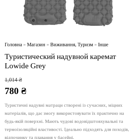
Головна
»
Магазин
»
Виживання, Туризм
»
Інше
Туристический надувной каремат
Lowide Grey
Оригінальна
1,014
₴
ціна:
780
₴
1,014 ₴.
Поточна
ціна:
Туристичні надувні матраци створені із сучасних, міцних
780 ₴.
матеріалів, що дає змогу використовувати їх практично на
будь-якій поверхні. Мають чудові водовідштовхувальні та
термоізоляційні властивості. Ідеально підходять для походів,
відпочинку та плавання у басейні.