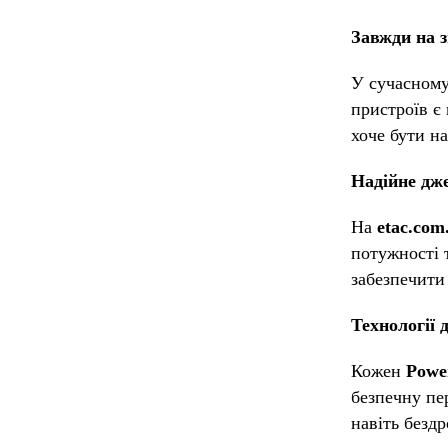
Завжди на 
У сучасному
пристроїв є
хоче бути н
Надійне дже
На
etac.com
потужності 
забезпечити
Технології 
Кожен
Powe
безпечну пе
навіть безд