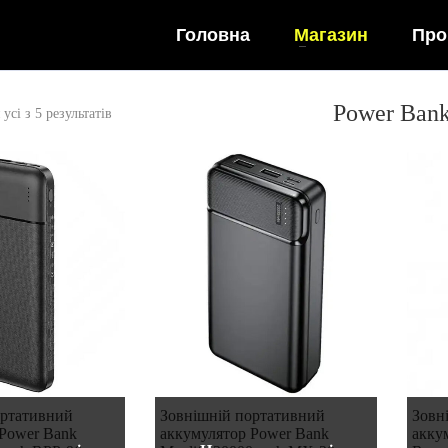
Головна
Магазин
Про
Power Ban
усі з 5 результатів
ортативний
Зовнішній портативний
Зовн
 Power Bank
аккумулятор Power Bank
акку