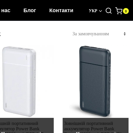
 нас
Блог
Контакти
УКР
k
ішній портативний
Зовнішній портативний
мулятор Power Bank
аккумулятор Power Bank