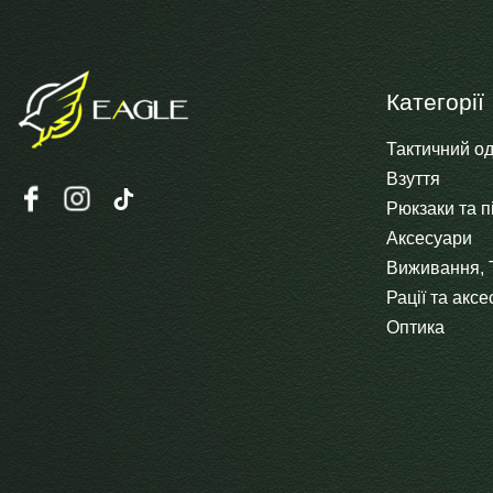
Категорії
Тактичний од
Взуття
Рюкзаки та п
Аксесуари
Виживання, 
Рації та акс
Оптика