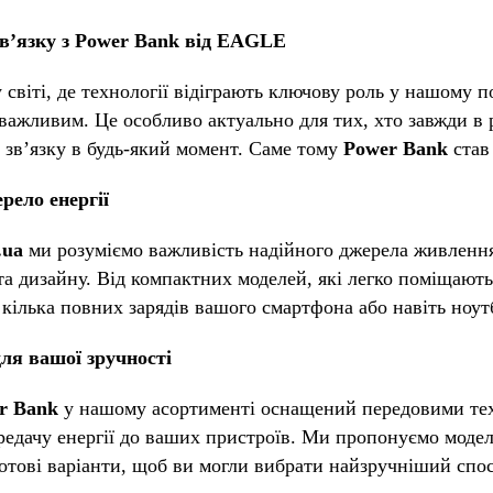
зв’язку з Power Bank від EAGLE
 світі, де технології відіграють ключову роль у нашому 
 важливим. Це особливо актуально для тих, хто завжди в 
а зв’язку в будь-який момент. Саме тому
Power Bank
став
рело енергії
.ua
ми розуміємо важливість надійного джерела живленн
та дизайну. Від компактних моделей, які легко поміщают
 кілька повних зарядів вашого смартфона або навіть ноут
для вашої зручності
r Bank
у нашому асортименті оснащений передовими тех
редачу енергії до ваших пристроїв. Ми пропонуємо моде
ротові варіанти, щоб ви могли вибрати найзручніший спос