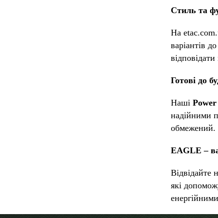
Стиль та ф
На etac.com
варіантів д
відповідати
Готові до б
Наші
Power
надійними п
обмежений.
EAGLE
– в
Відвідайте 
які допомож
енергійними