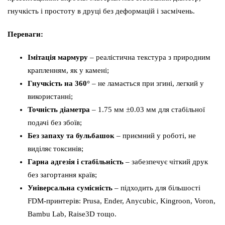
гнучкість і простоту в друці без деформацій і засмічень.
Переваги:
Імітація мармуру
– реалістична текстура з природним
крапленням, як у камені;
Гнучкість на 360°
– не ламається при згині, легкий у
використанні;
Точність діаметра
– 1.75 мм ±0.03 мм для стабільної
подачі без збоїв;
Без запаху та бульбашок
– приємний у роботі, не
виділяє токсинів;
Гарна адгезія і стабільність
– забезпечує чіткий друк
без загортання країв;
Універсальна сумісність
– підходить для більшості
FDM-принтерів: Prusa, Ender, Anycubic, Kingroon, Voron,
Bambu Lab, Raise3D тощо.