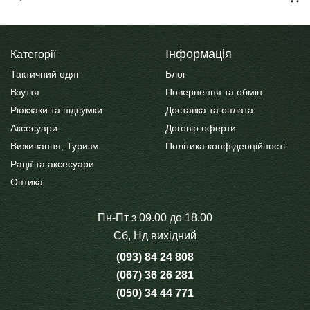
Цей
товар
Інформація
Категорії
має
Тактичний одяг
Блог
кілька
Взуття
Повернення та обмін
варіантів.
Рюкзаки та підсумки
Доставка та оплата
Параметри
Аксесуари
Договір оферти
можна
Виживання, Туризм
Політика конфіденційності
вибрати
Рації та аксесуари
на
Оптика
сторінці
товару
Пн-Пт з 09.00 до 18.00
Сб, Нд вихідний
(093) 84 24 808
(067) 36 26 281
(050) 34 44 771