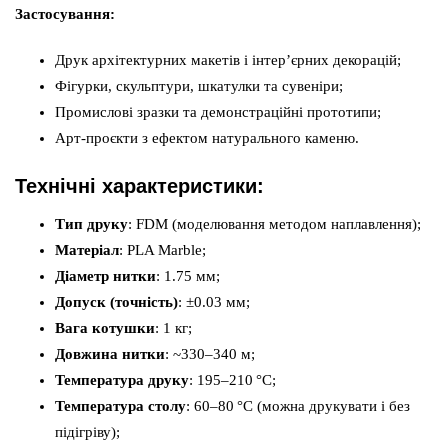
Застосування:
Друк архітектурних макетів і інтер’єрних декорацій;
Фігурки, скульптури, шкатулки та сувеніри;
Промислові зразки та демонстраційні прототипи;
Арт-проєкти з ефектом натурального каменю.
Технічні характеристики:
Тип друку
: FDM (моделювання методом наплавлення);
Матеріал
: PLA Marble;
Діаметр нитки
: 1.75 мм;
Допуск (точність)
: ±0.03 мм;
Вага котушки
: 1 кг;
Довжина нитки
: ~330–340 м;
Температура друку
: 195–210 °C;
Температура столу
: 60–80 °C (можна друкувати і без
підігріву);