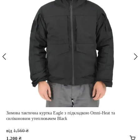
Зимова тактична куртка Eagle з підкладкою Omni-Heat та
силіконовим утеплювачем Black
від
1,560
₴
1,200
₴