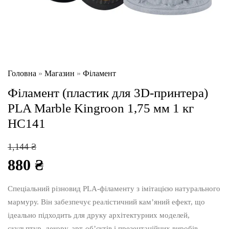
Головна
»
Магазин
»
Філамент
Філамент (пластик для 3D-принтера)
PLA Marble Kingroon 1,75 мм 1 кг
HC141
Оригінальна
1,144
₴
ціна:
880
₴
1,144 ₴.
Поточна
ціна:
Спеціальний різновид PLA-філаменту з імітацією натурального
880 ₴.
мармуру. Він забезпечує реалістичний кам’яний ефект, що
ідеально підходить для друку архітектурних моделей,
скульптур, декору, арт-об’єктів і презентаційних виробів.