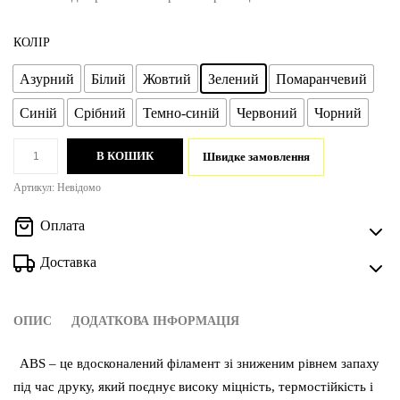
КОЛІР
Азурний
Білий
Жовтий
Зелений
Помаранчевий
Синій
Срібний
Темно-синій
Червоний
Чорний
Філамент
В КОШИК
Швидке замовлення
(пластик
Артикул:
Невідомо
для
3D-
Оплата
принтера)
Доставка
Bambu
Lab
ABS
ОПИС
ДОДАТКОВА ІНФОРМАЦІЯ
1.75
мм
ABS – це вдосконалений філамент зі зниженим рівнем запаху
1
під час друку, який поєднує високу міцність, термостійкість і