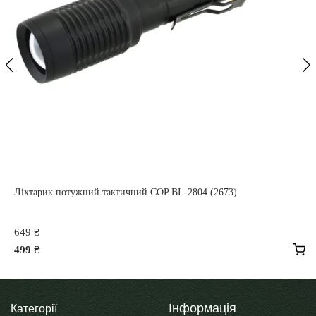
Ліхтарик потужний тактичний COP BL-2804 (2673)
Оригінальна
649
₴
ціна:
499
₴
649 ₴.
Поточна
ціна:
499 ₴.
Інформація
Категорії