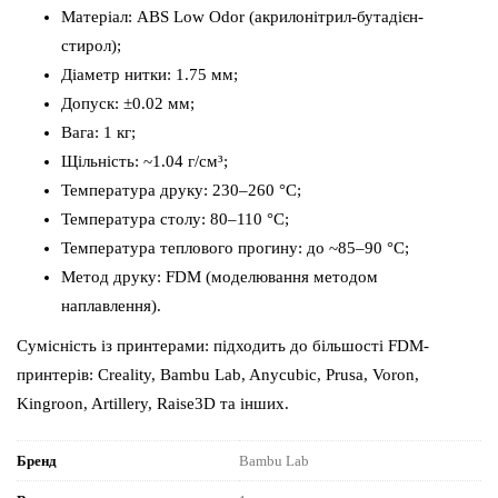
Матеріал: ABS Low Odor (акрилонітрил-бутадієн-
стирол);
Діаметр нитки: 1.75 мм;
Допуск: ±0.02 мм;
Вага: 1 кг;
Щільність: ~1.04 г/см³;
Температура друку: 230–260 °C;
Температура столу: 80–110 °C;
Температура теплового прогину: до ~85–90 °C;
Метод друку: FDM (моделювання методом
наплавлення).
Сумісність із принтерами: підходить до більшості FDM-
принтерів: Creality, Bambu Lab, Anycubic, Prusa, Voron,
Kingroon, Artillery, Raise3D та інших.
Бренд
Bambu Lab