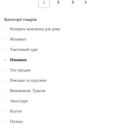
2
3
1
має
має
кілька
кілька
Категорії товарів
варіантів.
варіантів.
Параметри
Параметри
Резервне живлення для дому
можна
можна
Філамент
вибрати
вибрати
Тактичний одяг
на
на
сторінці
сторінці
Новинки
товару
товару
Топ продаж
Рюкзаки та підсумки
Виживання, Туризм
Аксесуари
Взуття
Оптика