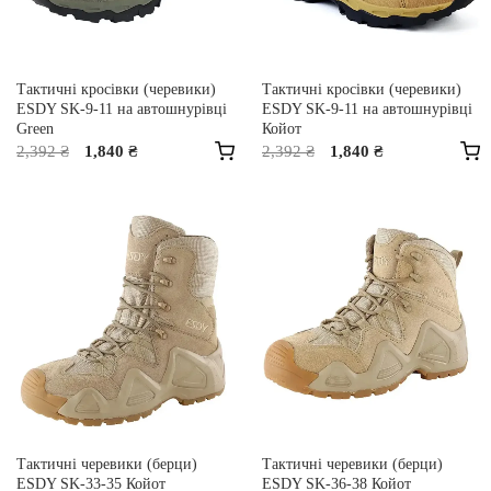
вибрати
вибрати
на
на
сторінці
сторінці
Тактичні кросівки (черевики)
Тактичні кросівки (черевики)
товару
товару
ESDY SK-9-11 на автошнурівці
ESDY SK-9-11 на автошнурівці
Green
Койот
Оригінальна
Поточна
Оригінальна
Поточна
2,392
₴
1,840
₴
2,392
₴
1,840
₴
ціна:
ціна:
ціна:
ціна:
2,392 ₴.
1,840 ₴.
2,392 ₴.
1,840 ₴.
Цей
Цей
товар
товар
має
має
кілька
кілька
варіантів.
варіантів.
Параметри
Параметри
можна
можна
вибрати
вибрати
на
на
сторінці
сторінці
Тактичні черевики (берци)
Тактичні черевики (берци)
товару
товару
ESDY SK-33-35 Койот
ESDY SK-36-38 Койот