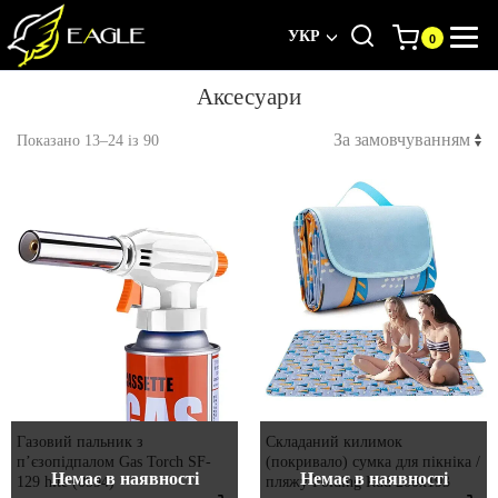
УКР
Аксесуари
Показано 13–24 із 90
Газовий пальник з
Складаний килимок
п’єзопідпалом Gas Torch SF-
(покривало) сумка для пікніка /
Немає в наявності
Немає в наявності
129 hite (0594)
пляжу Folding Rud 200х193