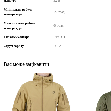
Напруга
3.2 В
Мінімальна робоча
-20 град
температура
Максимальна робоча
60 град
температура
Тип акумулятора
LiFePO4
Струм заряду
150 А
Вас може зацікавити