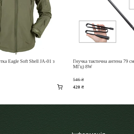
ка Eagle Soft Shell JA-01 з
Гнучка тактична антена 79 см
МГц) 8W
гінальна
Оригінальна
546
₴
:
ціна:
420
₴
17 ₴.
546 ₴.
Поточна
ціна:
420 ₴.