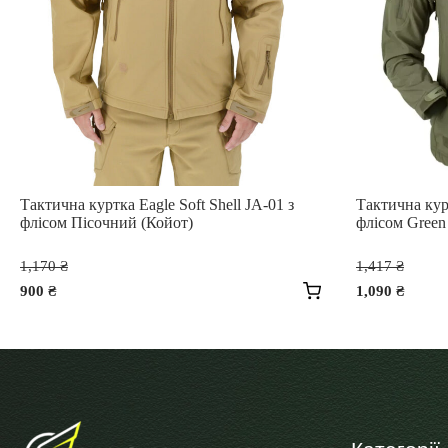
Тактична куртка Eagle Soft Shell JA-01 з
Тактична курт
флісом Пісочний (Койот)
флісом Green
Оригінальна
Ори
1,170
₴
1,417
₴
ціна:
ціна
900
₴
1,090
₴
1,170 ₴.
1,4
Поточна
Поточна
ціна:
ціна:
Цей
Цей
900 ₴.
1,090 ₴.
товар
товар
має
має
кілька
кілька
варіантів.
варіантів.