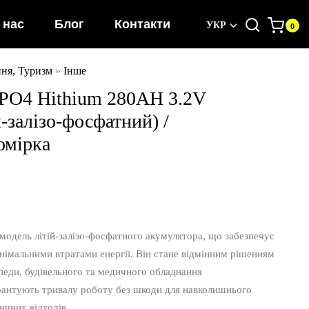
 нас
Блог
Контакти
УКР
ня, Туризм
»
Інше
PO4 Hithium 280AH 3.2V
-залізо-фосфатний) /
омірка
модель літій-залізо-фосфатного акумулятора, що забезпечує
німальними втратами енергії. Він стане відмінним рішенням
опеди, будівельного та медичного обладнання
антують тривалу роботу без шкоди для навколишнього
ичних відходів.