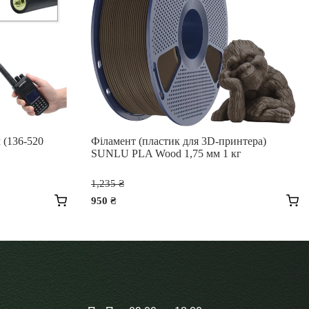
 (136-520
Філамент (пластик для 3D-принтера)
SUNLU PLA Wood 1,75 мм 1 кг
Оригінальна
1,235
₴
ціна:
950
₴
1,235 ₴.
Поточна
ціна:
Цей
950 ₴.
товар
має
кілька
варіантів.