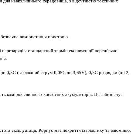
и для навколишнього середовища, з відсутністю токсичних
ує безпечне використання пристрою.
 перезарядів: стандартний термін експлуатації передбачає
ння.
ри 0,5C (заключний струм 0,05C до 3,65V), 0,5C розрядки (до 2,
ість комірок свинцево-кислотних акумуляторів. Це забезпечує
тота експлуатації. Корпус має покриття із пластику та алюмінію,