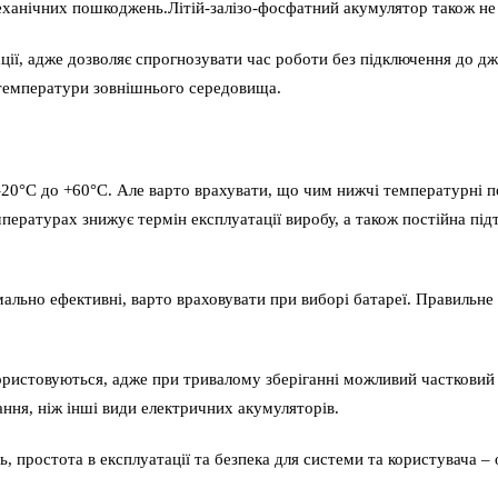
ханічних пошкоджень.Літій-залізо-фосфатний акумулятор також не 
ції, адже дозволяє спрогнозувати час роботи без підключення до дже
 температури зовнішнього середовища.
-20°C до +60°C. Але варто врахувати, що чим нижчі температурні 
пературах знижує термін експлуатації виробу, а також постійна під
льно ефективні, варто враховувати при виборі батареї. Правильне
ристовуються, адже при тривалому зберіганні можливий частковий са
ання, ніж інші види електричних акумуляторів.
ь, простота в експлуатації та безпека для системи та користувача –