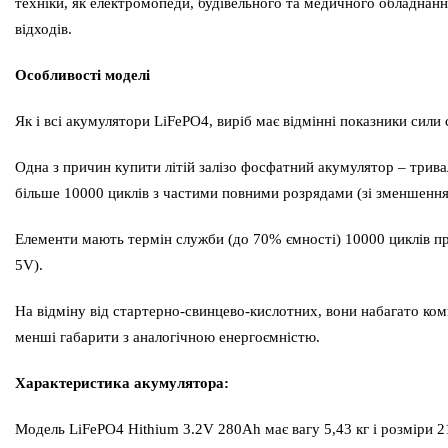
техніки, як електромопеди, будівельного та медичного обладна
відходів.
Особливості моделі
Як і всі акумулятори LiFePO4, виріб має відмінні показники сили
Одна з причин купити літій залізо фосфатний акумулятор – трива
більше 10000 циклів з частими повними розрядами (зі зменшенням
Елементи мають термін служби (до 70% ємності) 10000 циклів при
5V).
На відміну від стартерно-свинцево-кислотних, вони набагато ком
менші габарити з аналогічною енергоємністю.
Характеристика акумулятора:
Модель LiFePO4 Hithium 3.2V 280Ah має вагу 5,43 кг і розміри 2