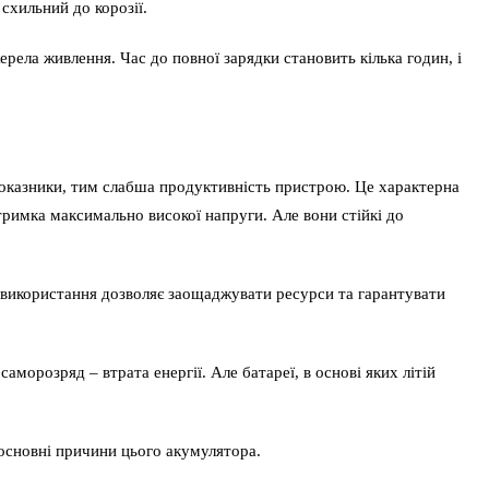
схильний до корозії.
рела живлення. Час до повної зарядки становить кілька годин, і
показники, тим слабша продуктивність пристрою. Це характерна
тримка максимально високої напруги. Але вони стійкі до
 використання дозволяє заощаджувати ресурси та гарантувати
морозряд – втрата енергії. Але батареї, в основі яких літій
 основні причини цього акумулятора.